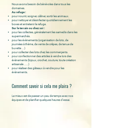
Nous avons besoin de bénévoles dans tous les
domaines.
Au refuge :
pour nourrir, soigner, câliner, sortir les animaux.
pour nettoyer et désinfecter quotidiennement les
boxes et entretenir le refuge.
Sur le terrain ou chez soi :
pour les collectes, généralement les samedis dans les
supermarchés.
pour les évènements (organisation de loto, de
journées à thème, de vente de crêpes, de tenue de
buvette ...)
pour collecter des lots chez les commerçants​.
pour confectionner des articles à vendre lors des
évènements (bijoux, crochet, couture, toute création
artisanale .....)
pour réaliser des gâteaux à vendre pour les
évènements.
Comment savoir si cela me plaira ?
Le mieux est de passer un peu de temps avec nos
équipes et de planifier quelques heures d'essai.