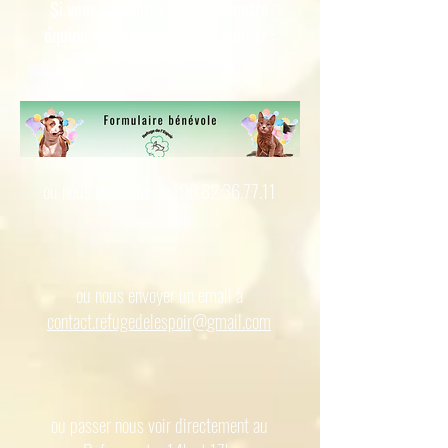
Si vous souhaitez rejoindre notre
équipe de bénévoles, vous pouvez :
remplir le formulaire ci dessous
ou nous contacter au 06.82.36.77.11
ou nous envoyer un email à
contact.refugedelespoir@
gmail.com
ou passer nous voir directement au