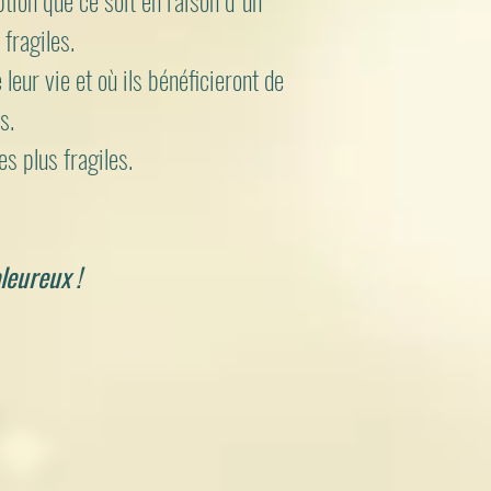
ion que ce soit en raison d' un
fragiles.
e leur vie
et où ils bénéficieront de
s.
s plus fragiles.
leureux !