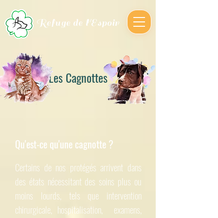
Refuge de l'Espoir
Les Cagnottes
Qu'est-ce qu'une cagnotte ?
Certains de nos protégés arrivent dans
des états nécessitant des soins plus ou
moins lourds, tels que intervention
chirurgicale, hospitalisation, examens,