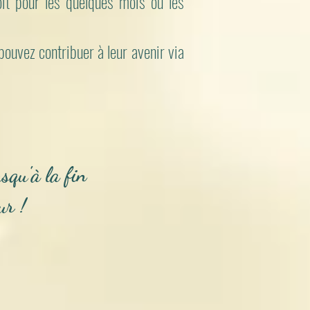
soit pour les quelques mois ou les
 pouvez contribuer à leur avenir via
usqu'à la fin
ur !