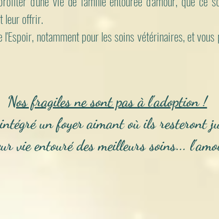
profiter d'une vie de famille entourée d'amour, que ce 
leur offrir.
e l'Espoir, notamment pour les soins vétérinaires, et vous
Nos fragiles ne sont pas à l'adoption !
 intégré un foyer aimant où ils resteront j
eur vie entouré des meilleurs soins... l'amo