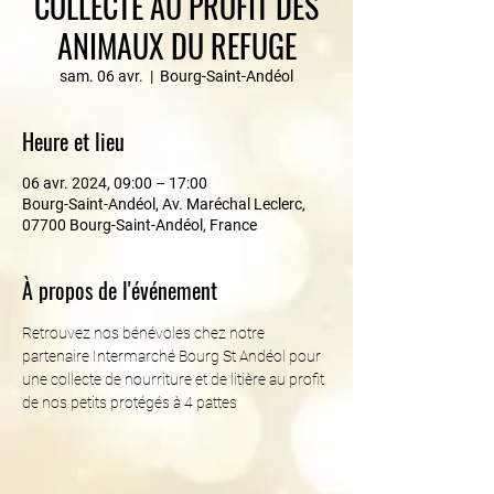
COLLECTE AU PROFIT DES
ANIMAUX DU REFUGE
sam. 06 avr.
  |  
Bourg-Saint-Andéol
Heure et lieu
06 avr. 2024, 09:00 – 17:00
Bourg-Saint-Andéol, Av. Maréchal Leclerc,
07700 Bourg-Saint-Andéol, France
À propos de l'événement
Retrouvez nos bénévoles chez notre 
partenaire Intermarché Bourg St Andéol pour 
une collecte de nourriture et de litière au profit 
de nos petits protégés à 4 pattes