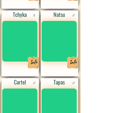
Tchyka
Natsu
♀️
♂️
Cartel
Tapas
♂️
♂️