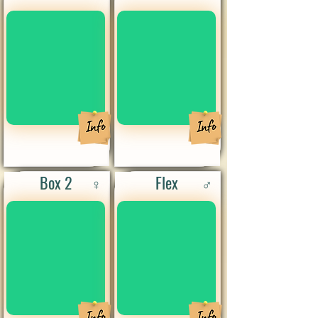
Box 2
Flex
♀️
♂️