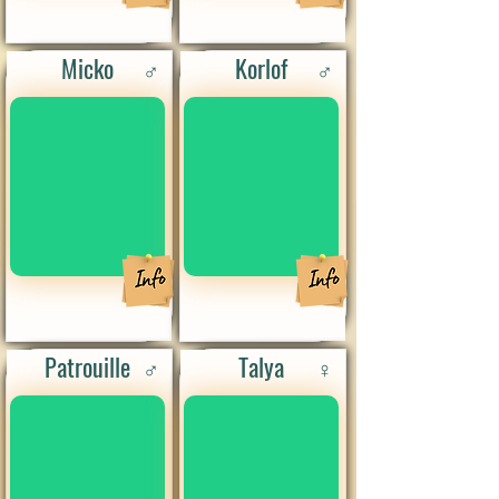
Micko
Korlof
♂️
♂️
Patrouille
Talya
♂️
♀️