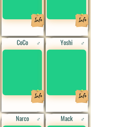
CoCo
Yoshi
♂️
♂️
Narco
Mack
♂️
♂️