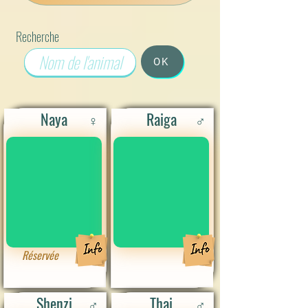
Recherche
OK
Naya
Raiga
♀️
♂️
Réservée
Shenzi
Thai
♂️
♂️