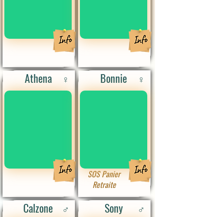
Athena
Bonnie
♀️
♀️
SOS Panier
Retraite
Calzone
Sony
♂️
♂️