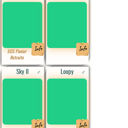
SOS Panier
Retraite
Sky II
Loopy
♂️
♂️